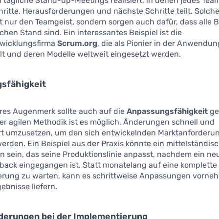
 tägliche Stand-up-Meetings realisiert, in denen jedes Tea
hritte, Herausforderungen und nächste Schritte teilt. Solch
t nur den Teamgeist, sondern sorgen auch dafür, dass alle B
chen Stand sind. Ein interessantes Beispiel ist die
wicklungsfirma
Scrum.org
, die als Pionier in der Anwendun
lt und deren Modelle weltweit eingesetzt werden.
sfähigkeit
res Augenmerk sollte auch auf die
Anpassungsfähigkeit
ge
er agilen Methodik ist es möglich, Änderungen schnell und
rt umzusetzen, um den sich entwickelnden Marktanforderu
erden. Ein Beispiel aus der Praxis könnte ein mittelständis
 sein, das seine Produktionslinie anpasst, nachdem ein ne
ack eingegangen ist. Statt monatelang auf eine komplette
erung zu warten, kann es schrittweise Anpassungen vorneh
gebnisse liefern.
derungen bei der Implementierung