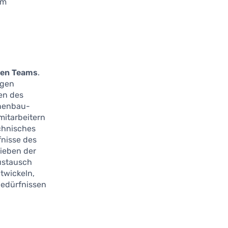
im
ären Teams
.
ngen
en des
inenbau-
mitarbeitern
echnisches
fnisse des
lieben der
ustausch
twickeln,
bedürfnissen