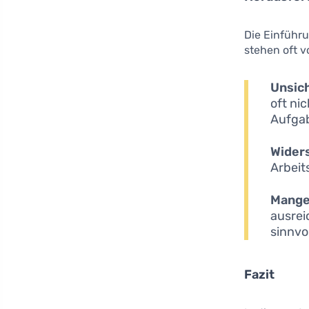
Die Einführ
stehen oft 
Unsic
oft ni
Aufga
Widers
Arbeit
Mange
ausrei
sinnvo
Fazit