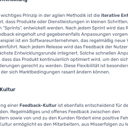
 wichtiges Prinzip in der agilen Methodik ist die
iterative E
t, dass Produkte oder Dienstleistungen in kleinen Schritten
“Sprints”, entwickelt werden. Nach jedem Sprint wird das 
eedback eingeholt und gegebenenfalls Anpassungen vorge
eispiel ist ein Softwareunternehmen, das regelmäßig neue 
einführt. Nach jedem Release wird das Feedback der Nutzer 
nächste Entwicklungsrunde integriert. Solche schnellen An
 dass das Produkt kontinuierlich optimiert wird, um den si
erungen gerecht zu werden. Diese Flexibilität ist besonders
in der sich Marktbedingungen rasant ändern können.
Kultur
ung einer
Feedback-Kultur
ist ebenfalls entscheidend für d
oden. Regelmäßiges und offenes Feedback zwischen den
ern sowie von und zu den Kunden fördert eine positive Fehl
Kultur ermöglicht es den Mitarbeitern, aus Misserfolgen zu 