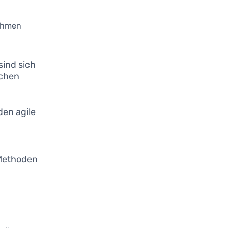
nehmen
sind sich
ichen
en agile
n
 Methoden