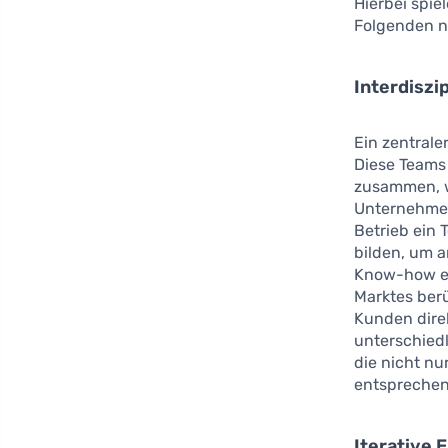
Hierbei spie
Folgenden n
Interdiszi
Ein zentrale
Diese Teams
zusammen, w
Unternehmen
Betrieb ein 
bilden, um a
Know-how ei
Marktes berü
Kunden dire
unterschied
die nicht n
entsprechen
Iterative 