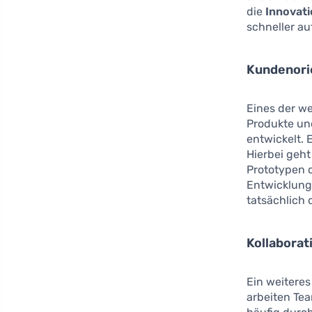
die
Innovati
schneller a
Kundenori
Eines der w
Produkte un
entwickelt. 
Hierbei geh
Prototypen 
Entwicklung
tatsächlich 
Kollaborat
Ein weiteres
arbeiten Te