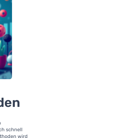
oden
n
ich schnell
ethoden wird