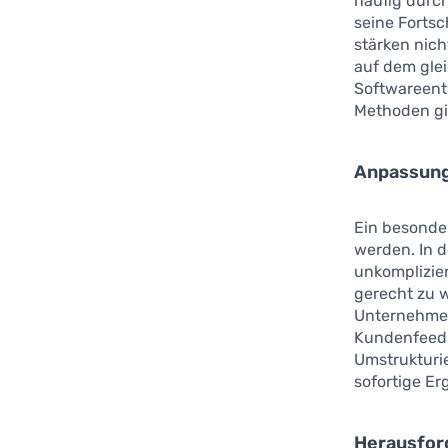
häufig durch
seine Fortsc
stärken nich
auf dem glei
Softwareent
Methoden gi
Anpassung
Ein besonde
werden. In d
unkomplizie
gerecht zu w
Unternehmen
Kundenfeedb
Umstrukturi
sofortige Er
Herausfor