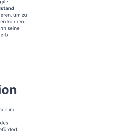
gile
lstand
ieren, um zu
zen können.
ann seine
werb
ion
onen im
 des
fördert.