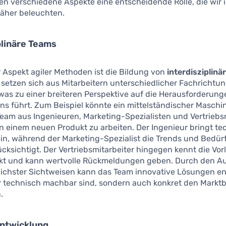
len verschiedene Aspekte eine entscheidende Rolle, die wir 
äher beleuchten.
plinäre Teams
r Aspekt agiler Methoden ist die Bildung von
interdisziplin
 setzen sich aus Mitarbeitern unterschiedlicher Fachrichtu
as zu einer breiteren Perspektive auf die Herausforderung
s führt. Zum Beispiel könnte ein mittelständischer Masch
Team aus Ingenieuren, Marketing-Spezialisten und Vertriebs
n einem neuen Produkt zu arbeiten. Der Ingenieur bringt t
n, während der Marketing-Spezialist die Trends und Bedür
cksichtigt. Der Vertriebsmitarbeiter hingegen kennt die Vor
kt und kann wertvolle Rückmeldungen geben. Durch den A
lichster Sichtweisen kann das Team innovative Lösungen en
ur technisch machbar sind, sondern auch konkret den Markt
.
Entwicklung