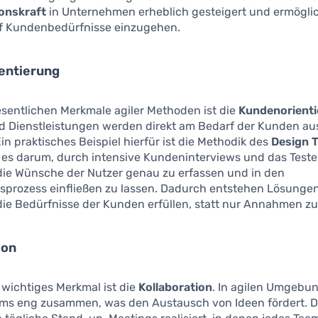
onskraft
in Unternehmen erheblich gesteigert und ermöglic
uf Kundenbedürfnisse einzugehen.
entierung
esentlichen Merkmale agiler Methoden ist die
Kundenorient
d Dienstleistungen werden direkt am Bedarf der Kunden au
Ein praktisches Beispiel hierfür ist die Methodik des
Design 
t es darum, durch intensive Kundeninterviews und das Test
die Wünsche der Nutzer genau zu erfassen und in den
sprozess einfließen zu lassen. Dadurch entstehen Lösungen
die Bedürfnisse der Kunden erfüllen, statt nur Annahmen zu
ion
 wichtiges Merkmal ist die
Kollaboration
. In agilen Umgebu
ams eng zusammen, was den Austausch von Ideen fördert. D