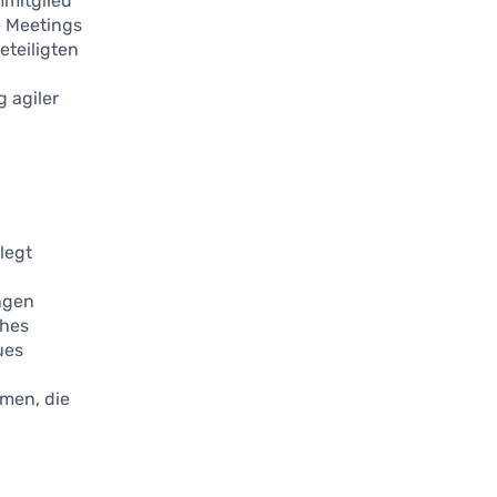
mmitglied
e Meetings
eteiligten
g agiler
legt
ngen
ches
ues
men, die