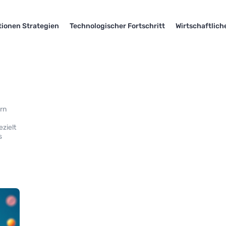
tionen Strategien
Technologischer Fortschritt
Wirtschaftlich
ern
ezielt
s