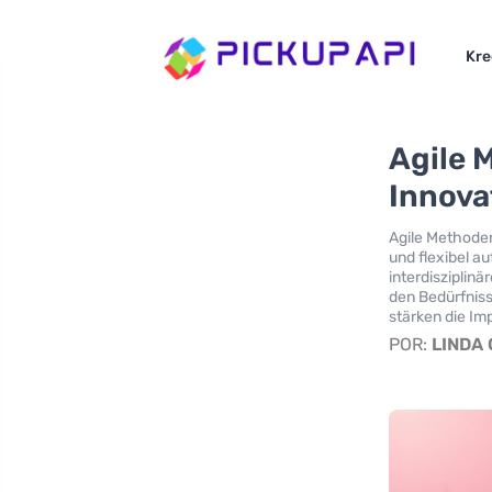
Kre
Agile 
Innova
Agile Methoden
und flexibel a
interdisziplin
den Bedürfniss
stärken die Im
POR:
LINDA