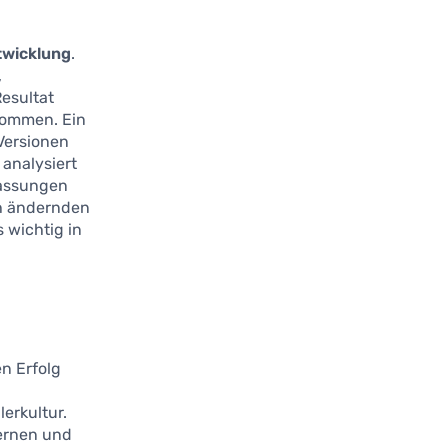
ntwicklung
.
,
Resultat
nommen. Ein
Versionen
analysiert
passungen
ch ändernden
 wichtig in
en Erfolg
erkultur.
lernen und