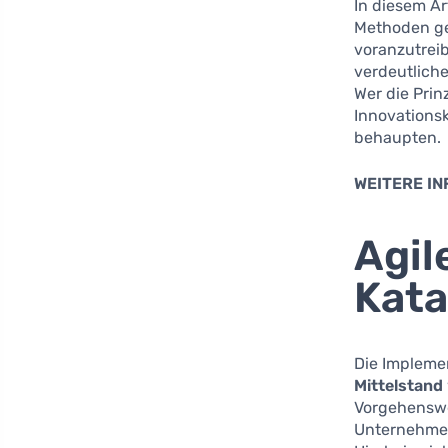
In diesem Ar
Methoden ge
voranzutrei
verdeutliche
Wer die Prin
Innovationsk
behaupten.
WEITERE IN
Agil
Kata
Die Implemen
Mittelstand
Vorgehenswe
Unternehmen