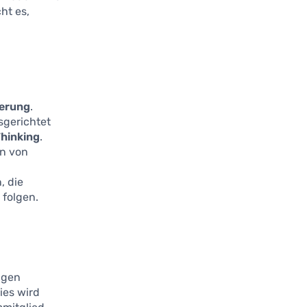
ht es,
ierung
.
sgerichtet
Thinking
.
en von
, die
 folgen.
ngen
ies wird