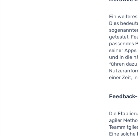
Ein weiteres
Dies bedeute
sogenannten 
getestet, F
passendes B
seiner Apps 
und in die 
führen dazu,
Nutzeranford
einer Zeit, 
Feedback-
Die Etablier
agiler Meth
Teammitglied
Eine solche 