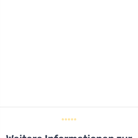
⭐⭐⭐⭐⭐