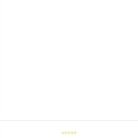
⭐⭐⭐⭐⭐