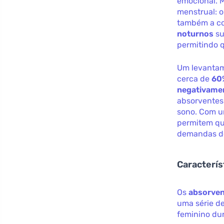
emocional. 
menstrual: 
também a con
noturnos
su
permitindo 
Um levantame
cerca de
60
negativamen
absorventes
sono. Com u
permitem qu
demandas do
Caracterí
Os
absorven
uma série de
feminino du