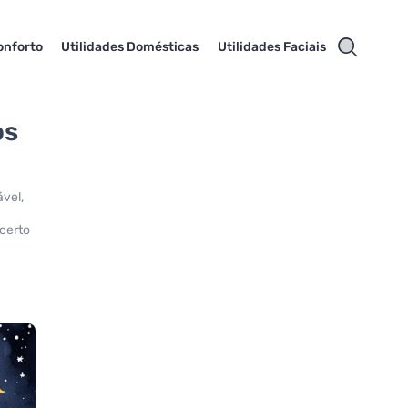
onforto
Utilidades Domésticas
Utilidades Faciais
os
ável,
 certo