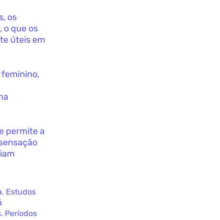
, os
 o que os
nte úteis em
 feminino,
ma
 permite a
 sensação
riam
a. Estudos
á
. Períodos