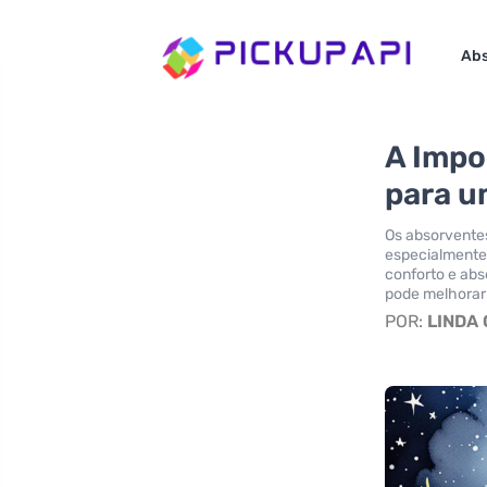
Abs
A Impo
para u
Os absorventes
especialmente
conforto e abs
pode melhorar 
POR:
LINDA