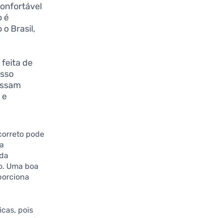
onfortável
o é
o Brasil,
feita de
Isso
ossam
 e
correto pode
ta
 da
o. Uma boa
porciona
icas, pois