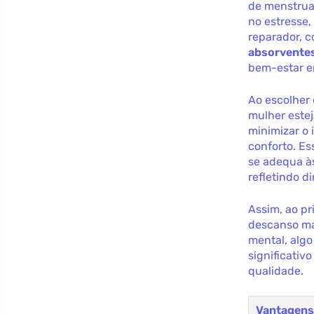
de menstrua
no estresse
reparador, c
absorvente
bem-estar e
Ao escolher 
mulher este
minimizar o 
conforto. E
se adequa às
refletindo d
Assim, ao p
descanso ma
mental, algo
significativ
qualidade.
Vantagen