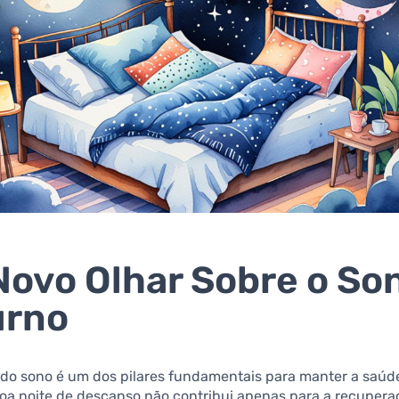
ovo Olhar Sobre o So
urno
 do sono é um dos pilares fundamentais para manter a saúd
oa noite de descanso não contribui apenas para a recuperaç