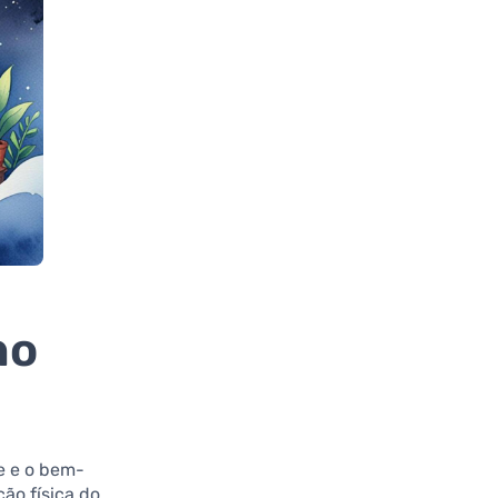
no
e e o bem-
ão física do