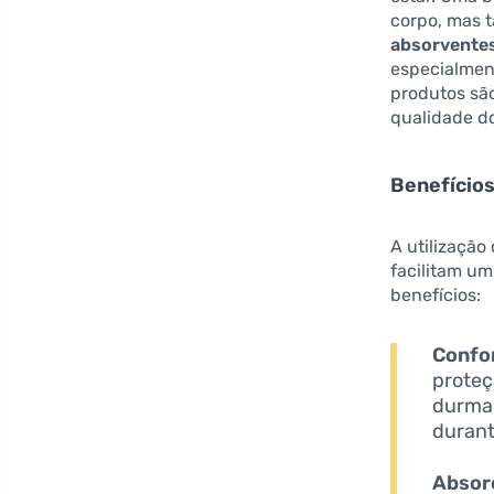
corpo, mas 
absorvente
especialmen
produtos são
qualidade d
Benefício
A utilização
facilitam um
benefícios:
Confo
proteç
durmam
durant
Absor