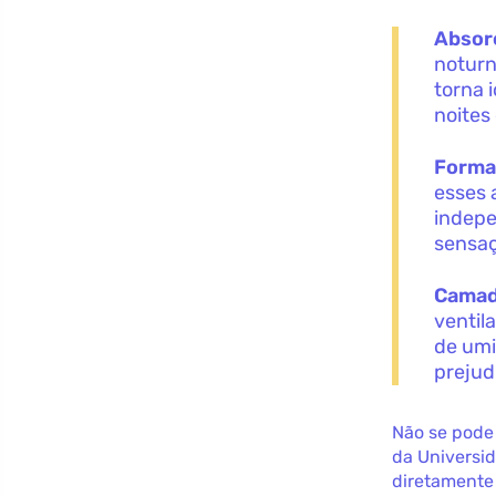
Absor
noturn
torna 
noites
Forma
esses 
indepe
sensaç
Camada
ventil
de umi
prejud
Não se pode 
da Universi
diretamente