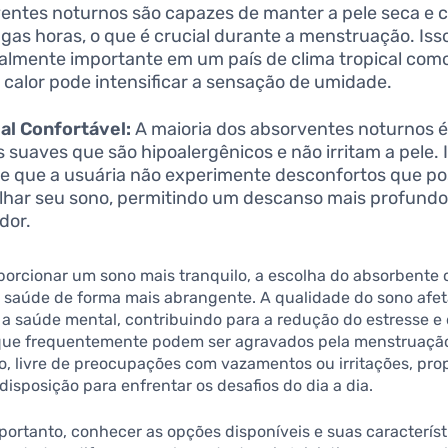
entes noturnos são capazes de manter a pele seca e c
ngas horas, o que é crucial durante a menstruação. Iss
almente importante em um país de clima tropical como 
 calor pode intensificar a sensação de umidade.
al Confortável:
A maioria dos absorventes noturnos é 
s suaves que são hipoalergênicos e não irritam a pele. 
e que a usuária não experimente desconfortos que p
lhar seu sono, permitindo um descanso mais profundo
dor.
porcionar um sono mais tranquilo, a escolha do absorbente 
a saúde de forma mais abrangente. A qualidade do sono afe
a saúde mental, contribuindo para a redução do estresse e
que frequentemente podem ser agravados pela menstruaçã
o, livre de preocupações com vazamentos ou irritações, pro
isposição para enfrentar os desafios do dia a dia.
 portanto, conhecer as opções disponíveis e suas característ