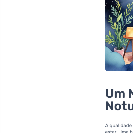
Um N
Not
A qualidade
estar. Uma b