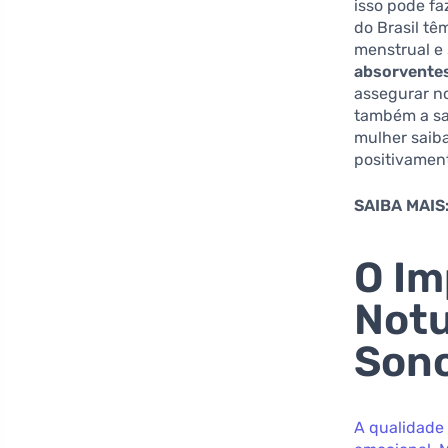
isso pode fa
do Brasil t
menstrual e 
absorvente
assegurar n
também a saú
mulher saiba
positivamen
SAIBA MAIS
O Im
Notu
Son
A qualidade