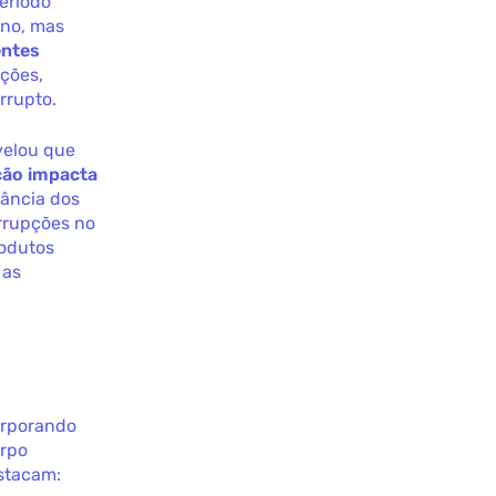
eríodo
ono, mas
entes
ções,
rrupto.
velou que
ção impacta
vância dos
rrupções no
rodutos
 as
orporando
orpo
stacam: