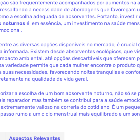
ção são frequentemente acompanhados por aumentos na a
, ressaltando a necessidade de abordagens que favoreçam 
omo a escolha adequada de absorventes. Portanto, investir
s noturnos
é, em essência, um investimento na saúde menst
mocional.
entre as diversas opções disponíveis no mercado, é crucial
ja informada. Existem desde absorventes ecológicos, que v
impacto ambiental, até opções descartáveis que oferecem p
ssa variedade permite que cada mulher encontre o produto 
 suas necessidades, favorecendo noites tranquilas e confor
iretamente na qualidade de vida geral.
riorizar a escolha de um bom absorvente noturno, não só s
is reparador, mas também se contribui para a saúde emocio
 extremamente valioso na correria do cotidiano. É um pequ
o passo rumo a um ciclo menstrual mais equilibrado e um so
s
Aspectos Relevantes