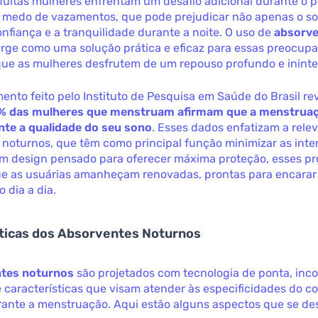
Muitas mulheres enfrentam um desafio adicional durante o p
o medo de vazamentos, que pode prejudicar não apenas o s
fiança e a tranquilidade durante a noite. O uso de
absorv
rge como uma solução prática e eficaz para essas preocupa
que as mulheres desfrutem de um repouso profundo e ininte
nto feito pelo Instituto de Pesquisa em Saúde do Brasil re
% das mulheres que menstruam afirmam que a menstrua
te a qualidade do seu sono
. Esses dados enfatizam a rele
 noturnos, que têm como principal função minimizar as inte
m design pensado para oferecer máxima proteção, esses p
e as usuárias amanheçam renovadas, prontas para encarar
 dia a dia.
sticas dos Absorventes Noturnos
tes noturnos
são projetados com tecnologia de ponta, inc
 características que visam atender às especificidades do c
rante a menstruação. Aqui estão alguns aspectos que se de