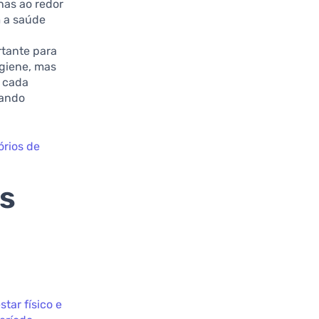
has ao redor
m a saúde
rtante para
giene, mas
e cada
tando
órios de
s
tar físico e