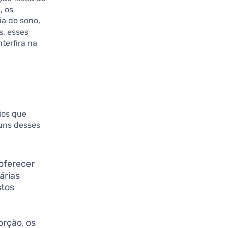
, os
a do sono,
, esses
terfira na
ios que
guns desses
oferecer
árias
stos
orção, os