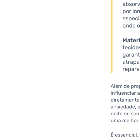
absorv
por lo
especi
onde o
Materi
tecido
garant
atrapa
repara
Além de pro
influenciar 
diretamente 
ansiedade, 
noite de son
uma melhor d
É essencial,