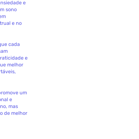
nsiedade e
um sono
 em
rual e no
 que cada
isam
raticidade e
que melhor
táveis,
e promove um
nal e
eno, mas
no de melhor