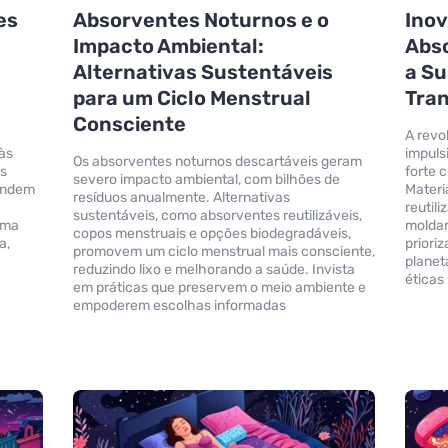
es
Absorventes Noturnos e o
Ino
Impacto Ambiental:
Abs
Alternativas Sustentáveis
a Su
para um Ciclo Menstrual
Tra
Consciente
A revo
 às
impuls
Os absorventes noturnos descartáveis geram
is
forte 
severo impacto ambiental, com bilhões de
tendem
Materi
resíduos anualmente. Alternativas
reutil
sustentáveis, como absorventes reutilizáveis,
uma
moldan
copos menstruais e opções biodegradáveis,
a,
priori
promovem um ciclo menstrual mais consciente,
planet
reduzindo lixo e melhorando a saúde. Invista
éticas 
em práticas que preservem o meio ambiente e
empoderem escolhas informadas