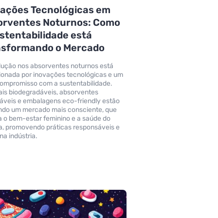
vações Tecnológicas em
orventes Noturnos: Como
stentabilidade está
nsformando o Mercado
lução nos absorventes noturnos está
ionada por inovações tecnológicas e um
compromisso com a sustentabilidade.
ais biodegradáveis, absorventes
izáveis e embalagens eco-friendly estão
do um mercado mais consciente, que
za o bem-estar feminino e a saúde do
a, promovendo práticas responsáveis e
na indústria.