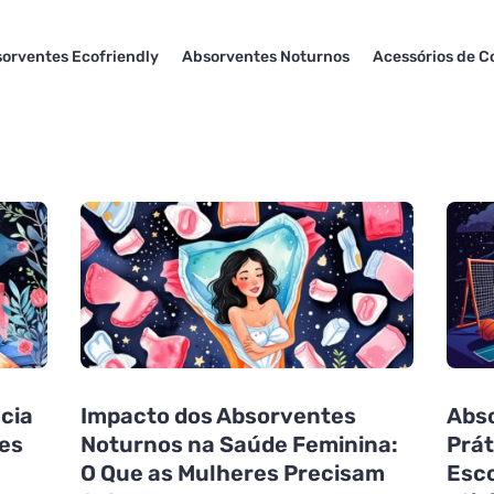
orventes Ecofriendly
Absorventes Noturnos
Acessórios de C
ncia
Impacto dos Absorventes
Abso
tes
Noturnos na Saúde Feminina:
Prát
O Que as Mulheres Precisam
Esco