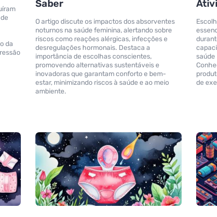
Saber
Ativ
uíram
 de
O artigo discute os impactos dos absorventes
Escolh
noturnos na saúde feminina, alertando sobre
essenc
riscos como reações alérgicas, infecções e
durant
o da
desregulações hormonais. Destaca a
capaci
ressão
importância de escolhas conscientes,
saúde 
promovendo alternativas sustentáveis e
Conhec
inovadoras que garantam conforto e bem-
produt
estar, minimizando riscos à saúde e ao meio
de exe
ambiente.