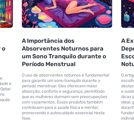
A Importância dos
A Ex
 o
Absorventes Noturnos para
Depo
um Sono Tranquilo durante o
Esc
Período Menstrual
Not
O uso de absorventes noturnos é fundamental
O arti
re
para garantir um sono tranquilo durante o
escolh
dade e
período menstrual. Eles oferecem maior
destac
 Optar
absorção, conforto e segurança, permitindo
e sust
ens
que as mulheres durmam sem preocupações
dicas 
quila
com vazamentos. Esses produtos também
ideal,
contribuem para a saúde física e mental,
durant
promovendo o autocuidado essencial nesta
fundam
fase.
individ