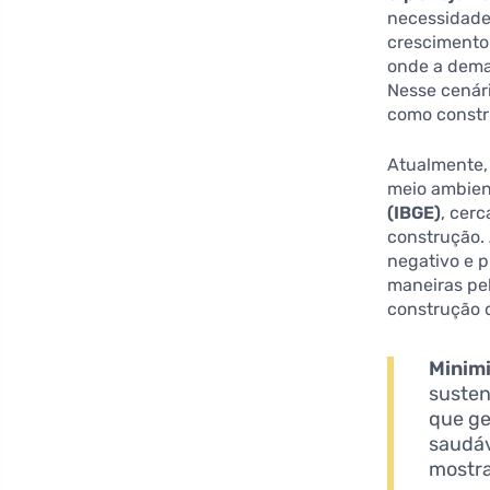
necessidade
crescimento 
onde a dema
Nesse cenári
como constr
Atualmente,
meio ambie
(IBGE)
, cer
construção. 
negativo e 
maneiras pel
construção 
Minim
susten
que ge
saudáv
mostra