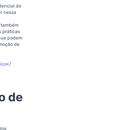
tencial do
ir nessa
s também
s práticas
 que podem
omoção de
tico
</
o de
uma