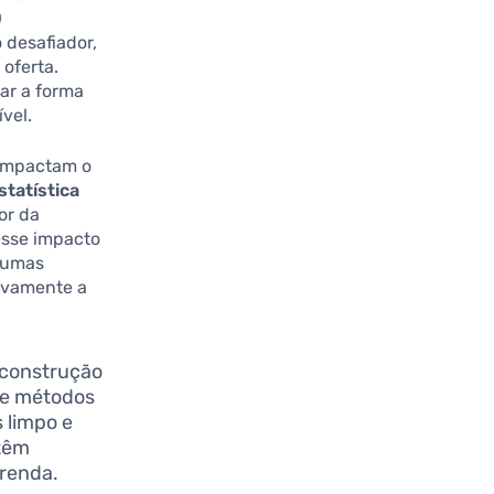
O
 desafiador,
oferta.
ar a forma
vel.
 impactam o
statística
or da
 esse impacto
gumas
tivamente a
 construção
 de métodos
 limpo e
têm
renda.