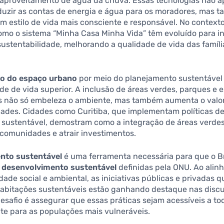
 aproveitamento de água da chuva. Essas tecnologias não 
duzir as contas de energia e água para os moradores, mas 
estilo de vida mais consciente e responsável. No contexto 
como o sistema “Minha Casa Minha Vida” têm evoluído para in
 sustentabilidade, melhorando a qualidade de vida das famíli
ão do espaço urbano
por meio do planejamento sustentável
e de vida superior. A inclusão de áreas verdes, parques e 
s não só embeleza o ambiente, mas também aumenta o valor
dades. Cidades como Curitiba, que implementam políticas d
 sustentável, demostram como a integração de áreas verde
comunidades e atrair investimentos.
nto sustentável
é uma ferramenta necessária para que o Br
 desenvolvimento sustentável
definidas pela ONU. Ao alinh
dade social e ambiental, as iniciativas públicas e privadas q
bitações sustentáveis estão ganhando destaque nas disc
esafio é assegurar que essas práticas sejam acessíveis a to
te para as populações mais vulneráveis.