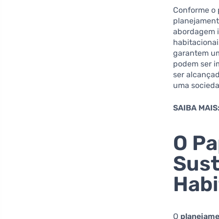
Conforme o p
planejamento
abordagem i
habitaciona
garantem um 
podem ser i
ser alcança
uma socieda
SAIBA MAIS
O Pa
Sust
Habi
O
planejame