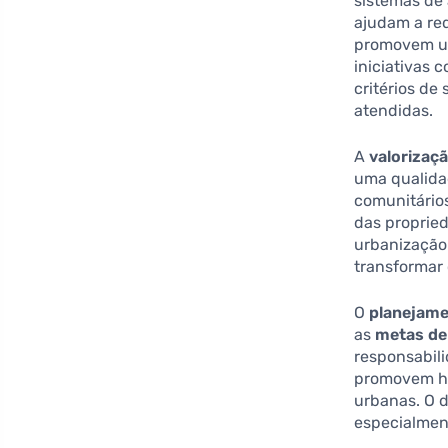
sistemas de
ajudam a re
promovem um 
iniciativas 
critérios de
atendidas.
A
valorizaç
uma qualidad
comunitário
das proprie
urbanização
transformar 
O
planejame
as
metas de
responsabili
promovem ha
urbanas. O d
especialmen