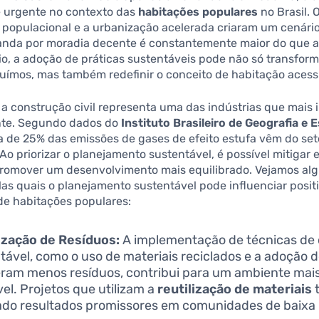
 urgente no contexto das
habitações populares
no Brasil. 
populacional e a urbanização acelerada criaram um cenário
nda por moradia decente é constantemente maior do que a 
o, a adoção de práticas sustentáveis pode não só transform
uímos, mas também redefinir o conceito de habitação acessí
 a construção civil representa uma das indústrias que mais
nte. Segundo dados do
Instituto Brasileiro de Geografia e E
ca de 25% das emissões de gases de efeito estufa vêm do set
Ao priorizar o planejamento sustentável, é possível mitigar
promover um desenvolvimento mais equilibrado. Vejamos al
as quais o planejamento sustentável pode influenciar posi
de habitações populares:
ização de Resíduos:
A implementação de técnicas de
tável, como o uso de materiais reciclados e a adoção
ram menos resíduos, contribui para um ambiente mais
el. Projetos que utilizam a
reutilização de materiais
do resultados promissores em comunidades de baixa 