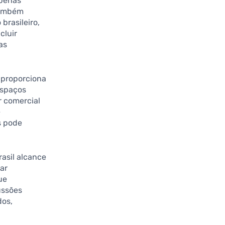
apenas
também
brasileiro,
cluir
as
 proporciona
espaços
 comercial
e
s pode
asil alcance
ar
ue
ussões
dos,