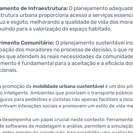
amento de Infraestrutura:
O planejamento adequado
strutura urbana proporciona acesso a serviços essenc
luz e esgoto, melhorando a qualidade de vida dos mora
buindo para a valorização do espaço habitado.
vimento Comunitário:
O planejamento sustentável inc
ipação dos moradores no processo de decisão, o que r
es que atendem às reais necessidades da comunidade
mento é fundamental para a aceitação e a eficácia do
cionais.
 a promoção da
mobilidade urbana sustentável
é um dos pil
 inteligente. Ambientes que priorizam o transporte público
uros para pedestres e ciclistas não apenas facilitam a lo
tivam interações sociais e promovem um estilo de vida mai
a
desempenha um papel crucial neste contexto. Ferramentas 
de softwares de modelagem e análise, permitem a simulação
 antes mesmo da construção. Isso possibilita uma avaliação