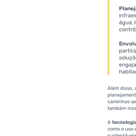
Planej
infrae
água, 
contri
Envol
partic
soluçõ
engaja
habita
Além disso,
planejamento
caminhos seg
também incen
A
tecnologi
como o uso 
sustentáveis