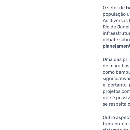
O setor de
h
população ur
As diversas
Rio de Janei
infraestrutu
debate sobr
planejament
Uma das prin
de moradias
como bambu 
significativ
e, portanto,
projetos co
que é possí
se respeita 
Outro aspec
frequenteme