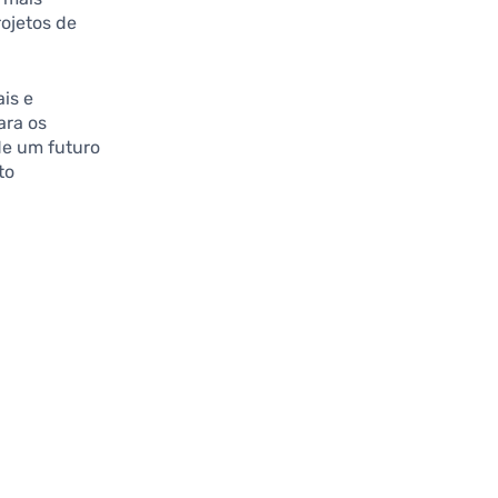
rojetos de
is e
ara os
de um futuro
to