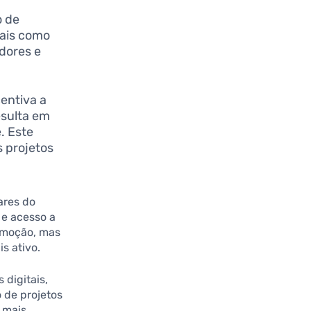
 de
iais como
dores e
entiva a
esulta em
. Este
s projetos
ares do
 e acesso a
comoção, mas
s ativo.
digitais,
 de projetos
 mais