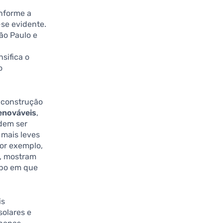
onforme a
-se evidente.
ão Paulo e
sifica o
o
a construção
renováveis
,
dem ser
 mais leves
Por exemplo,
s, mostram
mpo em que
is
solares e