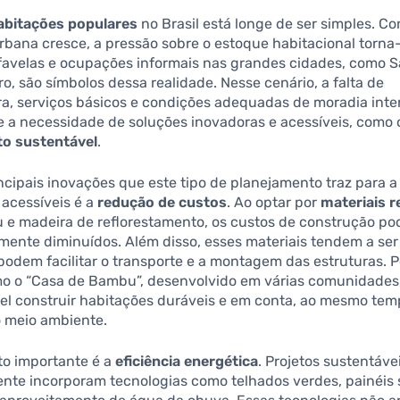
abitações populares
no Brasil está longe de ser simples. C
bana cresce, a pressão sobre o estoque habitacional torna
 favelas e ocupações informais nas grandes cidades, como S
ro, são símbolos dessa realidade. Nesse cenário, a falta de
ra, serviços básicos e condições adequadas de moradia inten
e a necessidade de soluções inovadoras e acessíveis, como 
o sustentável
.
cipais inovações que este tipo de planejamento traz para 
 acessíveis é a
redução de custos
. Ao optar por
materiais 
e madeira de reflorestamento, os custos de construção po
amente diminuídos. Além disso, esses materiais tendem a ser
 podem facilitar o transporte e a montagem das estruturas. 
mo o “Casa de Bambu”, desenvolvido em várias comunidade
vel construir habitações duráveis e em conta, ao mesmo te
o meio ambiente.
to importante é a
eficiência energética
. Projetos sustentáve
nte incorporam tecnologias como telhados verdes, painéis 