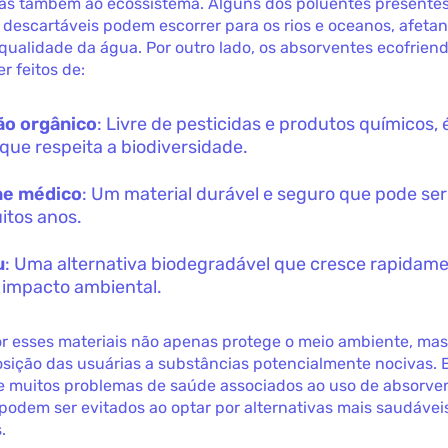
as também ao ecossistema. Alguns dos poluentes presente
descartáveis podem escorrer para os rios e oceanos, afetan
qualidade da água. Por outro lado, os absorventes ecofriend
 feitos de:
ão orgânico
: Livre de pesticidas e produtos químicos,
que respeita a biodiversidade.
ne médico
: Um material durável e seguro que pode ser 
itos anos.
u
: Uma alternativa biodegradável que cresce rapidam
impacto ambiental.
or esses materiais não apenas protege o meio ambiente, m
osição das usuárias a substâncias potencialmente nocivas. 
 muitos problemas de saúde associados ao uso de absorve
 podem ser evitados ao optar por alternativas mais saudávei
.