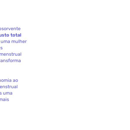
absorvente
usto total
e uma mulher
es
 menstrual
transforma
nomia ao
menstrual
as uma
 mais