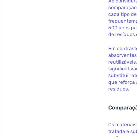
Ao consider
comparação 
cada tipo d
frequentemen
500 anos pa
de resíduos 
Em contraste
absorventes
reutilizávei
significati
substituir a
que reforça 
resíduos.
Comparaçã
Os materiais
tratada e s