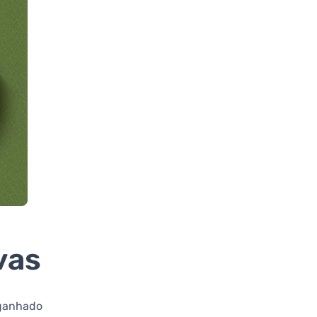
vas
 ganhado