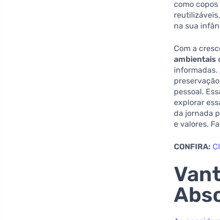
como copos 
reutilizávei
na sua infân
Com a cresc
ambientais
informadas. 
preservação
pessoal. Ess
explorar ess
da jornada p
e valores. 
CONFIRA:
C
Vant
Abso