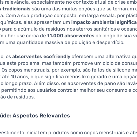
s relevância, especialmente no contexto atual de crise amb
 tradicionais
são uma das muitas opções que se tornaram o
ica. Com a sua produção composta, em larga escala, por plást
 químicas, eles apresentam um
impacto ambiental significa
 para o acúmulo de resíduos nos aterros sanitários e ocean
mulher use cerca de
11.000 absorventes
ao longo de sua v
em uma quantidade massiva de poluição e desperdício.
do, os
absorventes ecofriendly
oferecem uma alternativa q
ua este problema, mas também promove um ciclo de consu
 Os copos menstruais, por exemplo, são feitos de silicone m
até 10 anos, o que significa menos lixo gerado e uma opçã
 longo prazo. Além disso, os absorventes de pano são lavá
s, permitindo aos usuários controlar melhor seu consumo e co
ão de resíduos.
aúde: Aspectos Relevantes
vestimento inicial em produtos como copos menstruais e ab