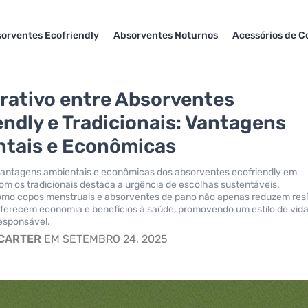
orventes Ecofriendly
Absorventes Noturnos
Acessórios de C
ativo entre Absorventes
endly e Tradicionais: Vantagens
tais e Econômicas
 vantagens ambientais e econômicas dos absorventes ecofriendly em
 os tradicionais destaca a urgência de escolhas sustentáveis.
como copos menstruais e absorventes de pano não apenas reduzem res
erecem economia e benefícios à saúde, promovendo um estilo de vid
esponsável.
 CARTER
EM SETEMBRO 24, 2025