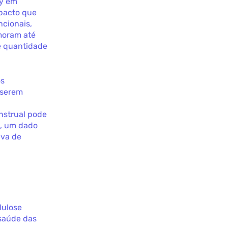
ly em
mpacto que
ncionais,
emoram até
e quantidade
os
 serem
nstrual pode
l, um dado
iva de
lulose
saúde das