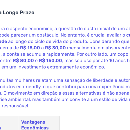
a Longo Prazo
ra o aspecto econômico, a questão do custo inicial de um 
pode parecer um obstáculo. No entanto, é crucial avaliar o
c
ade
ao longo do ciclo de vida do produto. Considerando qu
 cerca de
R$ 15,00
a
R$ 30,00
mensalmente em absorvent
, a conta se acumula rapidamente. Por outro lado, um copo
 entre
R$ 80,00
e
R$ 150,00
, mas seu uso por até 10 anos 
 em um investimento extremamente econômico.
 muitas mulheres relatam uma sensação de liberdade e auto
rodutos ecofriendly, o que contribui para uma experiência 
a. O movimento em direção a essas alternativas é não apen
rise ambiental, mas também um convite a um estilo de vida
 responsável.
s
Vantagens
s
Econômicas