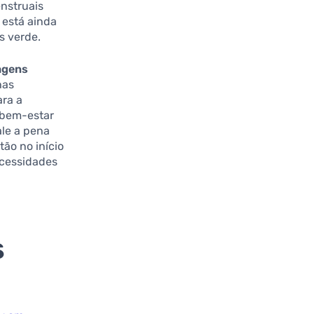
nstruais
 está ainda
s verde.
agens
has
ara a
 bem-estar
ale a pena
tão no início
ecessidades
s