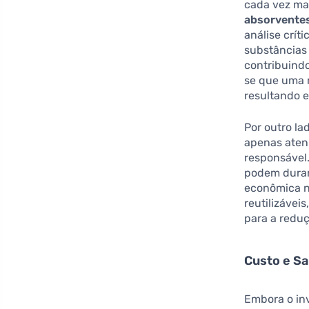
cada vez mai
absorventes
análise crít
substâncias
contribuindo
se que uma 
resultando 
Por outro la
apenas aten
responsável.
podem durar 
econômica no
reutilizávei
para a reduç
Custo e S
Embora o in