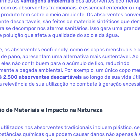
armos as
vantagens ambientais
dos absorventes ecofriend
com os absorventes tradicionais, é essencial entender o i
e produto tem sobre o meio ambiente. Os absorventes conve
te descartáveis, são feitos de materiais sintéticos que d
ra se decompor nos aterros sanitários. Isso gera uma grand
e poluição que afeta a qualidade do solo e da água.
, os absorventes ecofriendly, como os copos menstruais e 
 de pano, apresentam uma alternativa mais sustentável. Ao
s, eles não contribuem para o acúmulo de lixo, reduzindo
vamente a pegada ambiental. Por exemplo, um único copo me
té
2.500 absorventes descartáveis
ao longo de sua vida úti
a relevância de sua utilização no combate à geração excess
o de Materiais e Impacto na Natureza
 utilizados nos absorventes tradicionais incluem plástico, ce
ubstâncias químicas que podem causar danos não apenas à 