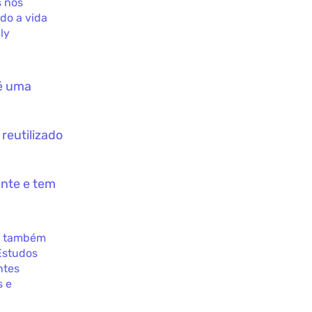
s nos
do a vida
ly
 é uma
reutilizado
ente e tem
as também
Estudos
ntes
s e