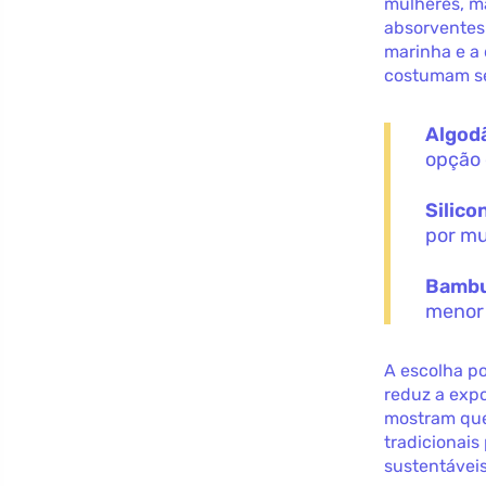
mulheres, m
absorventes 
marinha e a 
costumam ser
Algod
opção 
Silico
por mu
Bamb
menor 
A escolha p
reduz a exp
mostram que
tradicionais
sustentáveis