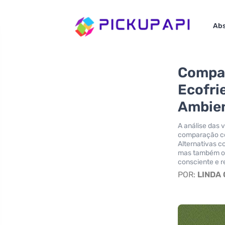
Abs
Compar
Ecofri
Ambien
A análise das
comparação com
Alternativas 
mas também of
consciente e r
POR:
LINDA