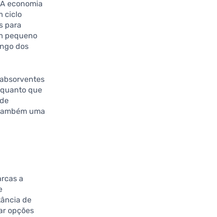
. A economia
 ciclo
s para
um pequeno
ongo dos
 absorventes
enquanto que
 de
s também uma
arcas a
e
tância de
ar opções