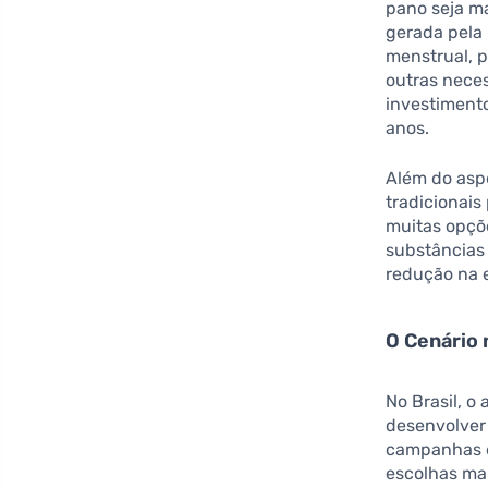
pano seja ma
gerada pela 
menstrual, 
outras nece
investiment
anos.
Além do aspe
tradicionais
muitas opçõe
substâncias
redução na 
O Cenário 
No Brasil, 
desenvolver
campanhas e
escolhas ma