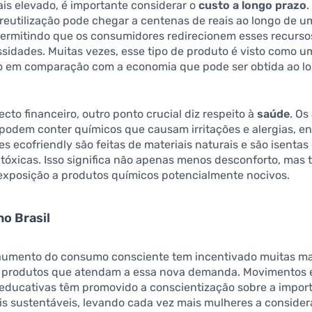
is elevado, é importante considerar o
custo a longo prazo
reutilização pode chegar a centenas de reais ao longo de um
permitindo que os consumidores redirecionem esses recurso
ssidades. Muitas vezes, esse tipo de produto é visto como 
o em comparação com a economia que pode ser obtida ao l
cto financeiro, outro ponto crucial diz respeito à
saúde
. Os
 podem conter químicos que causam irritações e alergias, 
s ecofriendly são feitas de materiais naturais e são isentas
 tóxicas. Isso significa não apenas menos desconforto, ma
exposição a produtos químicos potencialmente nocivos.
no Brasil
o aumento do consumo consciente tem incentivado muitas m
 produtos que atendam a essa nova demanda. Movimentos 
ducativas têm promovido a conscientização sobre a impor
is sustentáveis, levando cada vez mais mulheres a consider